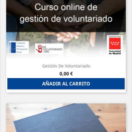
Gestión De Voluntariado
Precio
0,00 €
AÑADIR AL CARRITO