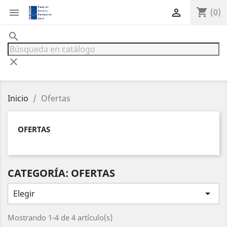
shopping_cart


(0)
search
clear
Inicio
Ofertas
OFERTAS
CATEGORÍA: OFERTAS

Elegir
Mostrando 1-4 de 4 artículo(s)