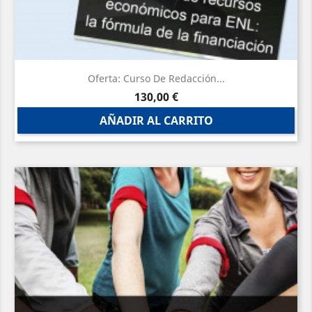
Oferta: Curso De Redacción...
Precio
130,00 €
AÑADIR AL CARRITO