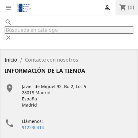
shopping_cart


(0)
search
clear
Inicio
Contacte con nosotros
INFORMACIÓN DE LA TIENDA

Javier de Miguel 92, Bq 2, Loc 5
28018 Madrid
España
Madrid

Llámenos:
912230414