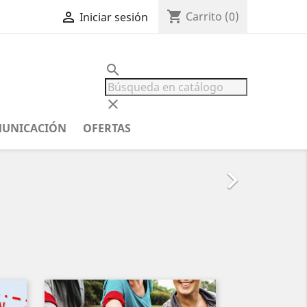
shopping_cart

Carrito
(0)
Iniciar sesión
search
clear
MUNICACIÓN
OFERTAS
Siguiente
