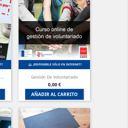
T!
¡DISPONIBLE SÓLO EN INTERNET!
Vista rápida

..
Gestión De Voluntariado
Precio
0,00 €
AÑADIR AL CARRITO