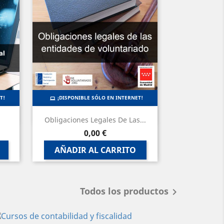
T!
¡DISPONIBLE SÓLO EN INTERNET!
Vista rápida

Obligaciones Legales De Las...
Precio
0,00 €
AÑADIR AL CARRITO
Todos los productos
