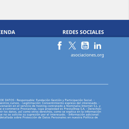
IENDA
REDES SOCIALES
Facebook
Twitter
YouTube
LinkedIn
asociaciones.org
ATOS - Responsable: Fundación Gestión y Participación Social. -
uestros cursos. - Legitimación: Consentimiento expreso del interesado. -
acenarán en el servicio de hosting contratado a Nominalia Internet S.L. y
de e-commerce Prestashop, cuya propiedad es PrestaShop S.A. - Derechos:
mir los datos, así como otros derechos, como se explica en la información
e no se solicite su supresión por el interesado. - Información adicional:
y detallada sobre Protección de Datos Personales en nuestra
Política de