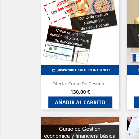
¡DISPONIBLE SÓLO EN INTERNET!
Vista rápida

Oferta: Curso De Gestión...
Precio
130,00 €
AÑADIR AL CARRITO