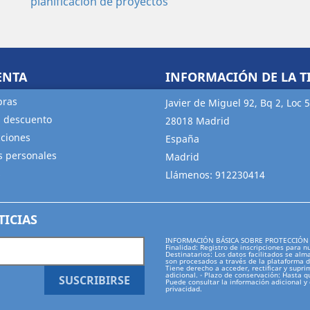
ENTA
INFORMACIÓN DE LA T
pras
Javier de Miguel 92, Bq 2, Loc 5
s descuento
28018 Madrid
cciones
España
s personales
Madrid
s
Llámenos:
912230414
TICIAS
INFORMACIÓN BÁSICA SOBRE PROTECCIÓN DE D
Finalidad: Registro de inscripciones para n
Destinatarios: Los datos facilitados se alm
son procesados a través de la plataforma 
Tiene derecho a acceder, rectificar y supri
adicional. - Plazo de conservación: Hasta qu
Puede consultar la información adicional 
privacidad.