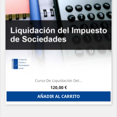
Curso De Liquidación Del...
Precio
120,00 €
AÑADIR AL CARRITO