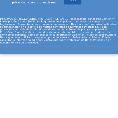
privacidad y condiciones de uso
INFORMACIÓN BÁSICA SOBRE PROTECCIÓN DE DATOS - Responsable: Fundación Gestión y
Participación Social. - Finalidad: Registro de inscripciones para nuestros cursos. -
Legitimación: Consentimiento expreso del interesado. - Destinatarios: Los datos facilitados
se almacenarán en el servicio de hosting contratado a Nominalia Internet S.L. y son
procesados a través de la plataforma de e-commerce Prestashop, cuya propiedad es
PrestaShop S.A. - Derechos: Tiene derecho a acceder, rectificar y suprimir los datos, así
como otros derechos, como se explica en la información adicional. - Plazo de conservación:
Hasta que no se solicite su supresión por el interesado. - Información adicional: Puede
consultar la información adicional y detallada sobre Protección de Datos Personales en
nuestra
Política de privacidad.