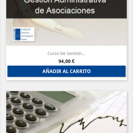
Curso De Gestión...
Precio
94,00 €
AÑADIR AL CARRITO