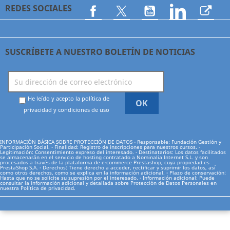
REDES SOCIALES
Facebook
Twitter
YouTube
LinkedIn
Asoci
SUSCRÍBETE A NUESTRO BOLETÍN DE NOTICIAS
He leído y acepto la política de
privacidad y condiciones de uso
INFORMACIÓN BÁSICA SOBRE PROTECCIÓN DE DATOS - Responsable: Fundación Gestión y
Participación Social. - Finalidad: Registro de inscripciones para nuestros cursos. -
Legitimación: Consentimiento expreso del interesado. - Destinatarios: Los datos facilitados
se almacenarán en el servicio de hosting contratado a Nominalia Internet S.L. y son
procesados a través de la plataforma de e-commerce Prestashop, cuya propiedad es
PrestaShop S.A. - Derechos: Tiene derecho a acceder, rectificar y suprimir los datos, así
como otros derechos, como se explica en la información adicional. - Plazo de conservación:
Hasta que no se solicite su supresión por el interesado. - Información adicional: Puede
consultar la información adicional y detallada sobre Protección de Datos Personales en
nuestra
Política de privacidad.